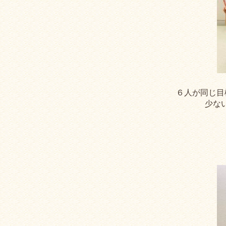
６人が同じ目
少な