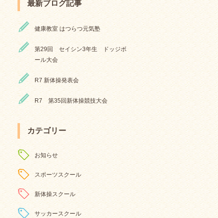
最新ブログ記事
健康教室 はつらつ元気塾
第29回 セイシン3年生 ドッジボ
ール大会
R7 新体操発表会
R7 第35回新体操競技大会
カテゴリー
お知らせ
スポーツスクール
新体操スクール
サッカースクール