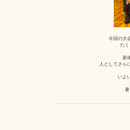
今回の大
たく
新
人としてさら
いよ
暑