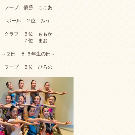
フープ 優勝 ここあ
ボール ２位 みう
クラブ ６位 ももか
７位 まお
～２部 ５.６年生の部～
フープ ５位 ひろの